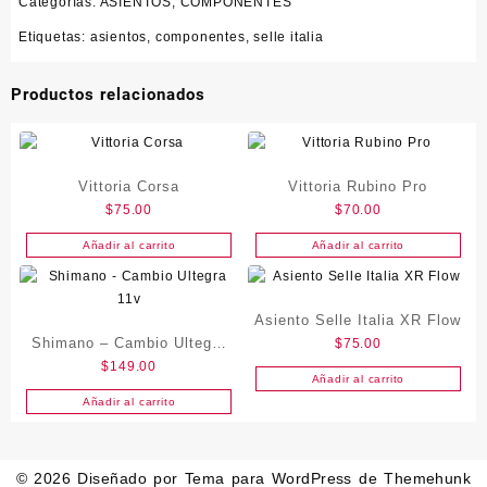
Categorías:
ASIENTOS
,
COMPONENTES
Man
cantidad
Etiquetas:
asientos
,
componentes
,
selle italia
Productos relacionados
Vittoria Corsa
Vittoria Rubino Pro
$
75.00
$
70.00
Añadir al carrito
Añadir al carrito
Asiento Selle Italia XR Flow
Shimano – Cambio Ultegra
$
75.00
$
149.00
11v
Añadir al carrito
Añadir al carrito
© 2026
Diseñado por
Tema para WordPress de Themehunk