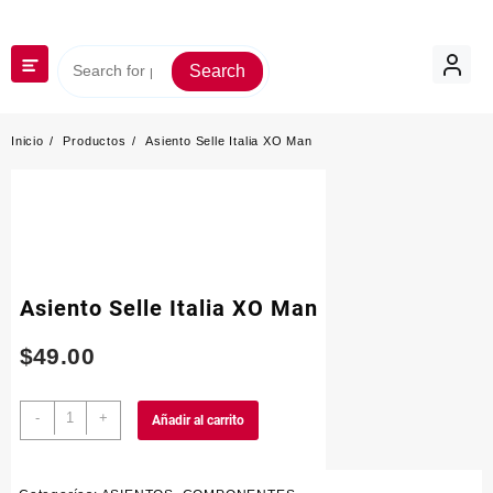
Saltar
al
contenido
Search
Inicio
Productos
Asiento Selle Italia XO Man
Asiento Selle Italia XO Man
$
49.00
Asiento
-
+
Añadir al carrito
Selle
Italia
XO