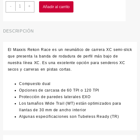
MAXXIS
-
+
Añadir al carrito
-
Rekon
Race
2.25
DESCRIPCIÓN
Negra
TR
El Maxxis Rekon Race es un neumático de carrera XC semi-slick
cantidad
que presenta la banda de rodadura de perfil más bajo de
nuestra línea XC. Es una excelente opción para senderos XC
secos y carreras en pistas cortas.
Compuesto dual
Opciones de carcasa de 60 TPI o 120 TPI
Protección de paredes laterales EXO
Los tamaños Wide Trail (WT) están optimizados para
llantas de 30 mm de ancho interior
Algunas especificaciones son Tubeless Ready (TR)