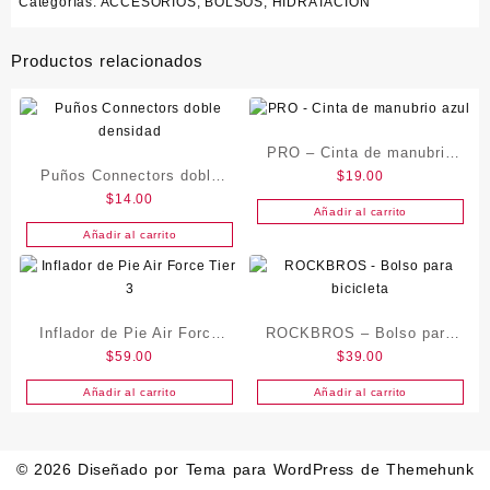
Categorías:
ACCESORIOS
,
BOLSOS
,
HIDRATACIÓN
cantidad
Productos relacionados
PRO – Cinta de manubrio
Puños Connectors doble
$
19.00
azul
$
14.00
densidad
Añadir al carrito
Añadir al carrito
Inflador de Pie Air Force
ROCKBROS – Bolso para
$
59.00
$
39.00
Tier 3
bicicleta
Añadir al carrito
Añadir al carrito
© 2026
Diseñado por
Tema para WordPress de Themehunk