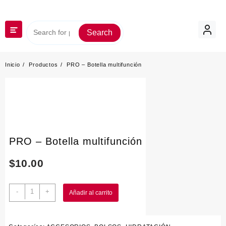
Saltar
al
contenido
Search
Inicio
Productos
PRO – Botella multifunción
PRO – Botella multifunción
$
10.00
PRO
-
+
Añadir al carrito
-
Botella
multifunción